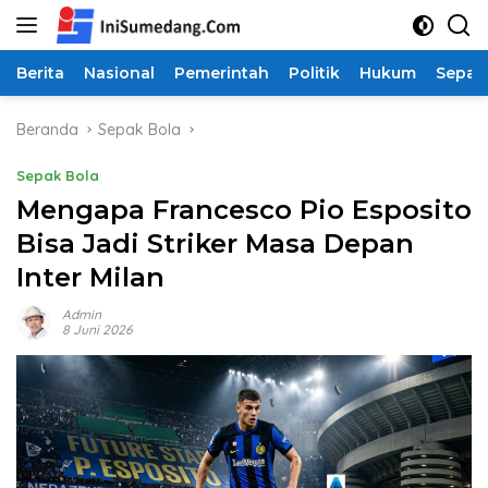
Langsung
ke
konten
Berita
Nasional
Pemerintah
Politik
Hukum
Sepak
Beranda
Sepak Bola
Sepak Bola
Mengapa Francesco Pio Esposito
Bisa Jadi Striker Masa Depan
Inter Milan
Admin
8 Juni 2026