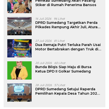
Pemkab Sumedang Akan Pasang
Stiker di Rumah Penerima Bansos
16 Juli 2026
96 Lihat
DPRD Sumedang Targetkan Perda
Pilkades Rampung Akhir Juli, Aturan
Pencalonan Diperjelas
27 Juli 2026
81 Lihat
Dua Remaja Putri Terluka Parah Usai
Motor Bertabrakan dengan Truk di
Tanjungsari Sumedang
20 Juli 2026
60 Lihat
Bunda Bilqis Siap Maju di Bursa
Ketua DPD II Golkar Sumedang
28 Juli 2026
57 Lihat
DPRD Sumedang Setujui Raperda
Pemilihan Kepala Desa Tahun 2026
Menjadi Peraturan Daerah