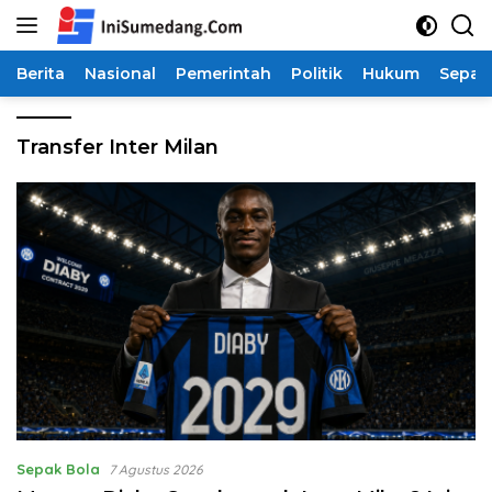
Langsung
ke
konten
Berita
Nasional
Pemerintah
Politik
Hukum
Sepak
Transfer Inter Milan
Sepak Bola
7 Agustus 2026