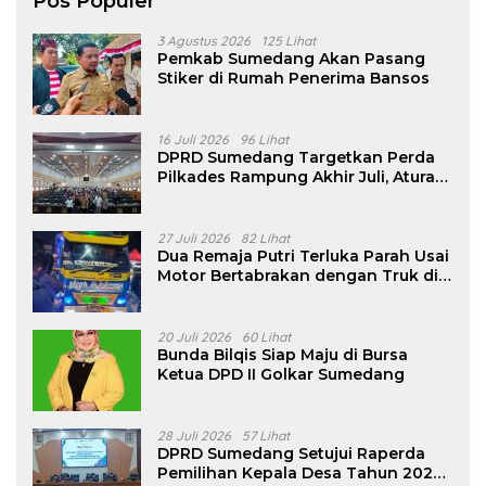
Pos Populer
3 Agustus 2026
125 Lihat
Pemkab Sumedang Akan Pasang
Stiker di Rumah Penerima Bansos
16 Juli 2026
96 Lihat
DPRD Sumedang Targetkan Perda
Pilkades Rampung Akhir Juli, Aturan
Pencalonan Diperjelas
27 Juli 2026
82 Lihat
Dua Remaja Putri Terluka Parah Usai
Motor Bertabrakan dengan Truk di
Tanjungsari Sumedang
20 Juli 2026
60 Lihat
Bunda Bilqis Siap Maju di Bursa
Ketua DPD II Golkar Sumedang
28 Juli 2026
57 Lihat
DPRD Sumedang Setujui Raperda
Pemilihan Kepala Desa Tahun 2026