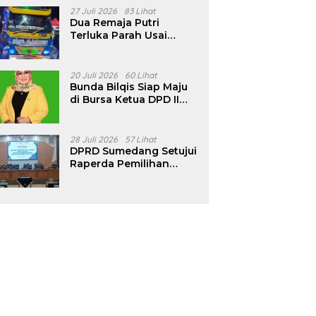
Pencalonan Diperjelas
27 Juli 2026
83 Lihat
Dua Remaja Putri
Terluka Parah Usai
Motor Bertabrakan
dengan Truk di
Tanjungsari Sumedang
20 Juli 2026
60 Lihat
Bunda Bilqis Siap Maju
di Bursa Ketua DPD II
Golkar Sumedang
28 Juli 2026
57 Lihat
DPRD Sumedang Setujui
Raperda Pemilihan
Kepala Desa Tahun
2026 Menjadi Peraturan
Daerah