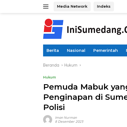
Langsung
Media Network
Indeks
ke
konten
Berita
Nasional
Pemerintah
Beranda
Hukum
Hukum
Pemuda Mabuk yang
Penginapan di Sume
Polisi
Iman Nurman
8 Desember 2023