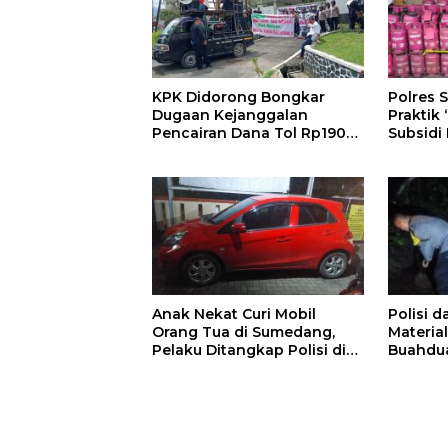
KPK Didorong Bongkar
Polres
Dugaan Kejanggalan
Praktik 
Pencairan Dana Tol Rp190
Subsidi
Miliar di PN Sumedang
Subsidi
Anak Nekat Curi Mobil
Polisi 
Orang Tua di Sumedang,
Materia
Pelaku Ditangkap Polisi di
Buahdu
Bandung