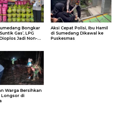
 Sumedang Bongkar
Aksi Cepat Polisi, Ibu Hamil
‘Suntik Gas’, LPG
di Sumedang Dikawal ke
 Dioplos Jadi Non-
Puskesmas
dan Warga Bersihkan
l Longsor di
a