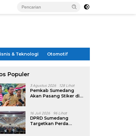
isnis & Teknologi
Otomotif
os Populer
3 Agustus 2026
128 Lihat
Pemkab Sumedang
Akan Pasang Stiker di
Rumah Penerima
Bansos
16 Juli 2026
96 Lihat
DPRD Sumedang
Targetkan Perda
Pilkades Rampung
Akhir Juli, Aturan