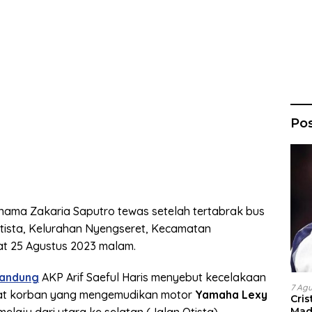
Po
nama Zakaria Saputro tewas setelah tertabrak bus
 Otista, Kelurahan Nyengseret, Kecamatan
t 25 Agustus 2023 malam.
Bandung
AKP Arif Saeful Haris menyebut kecelakaan
7 Ag
aat korban yang mengemudikan motor
Yamaha Lexy
Cri
Madr