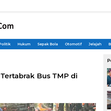
Politik
Hukum
Sepak Bola
Otomotif
Jelajah
B
P
 Tertabrak Bus TMP di