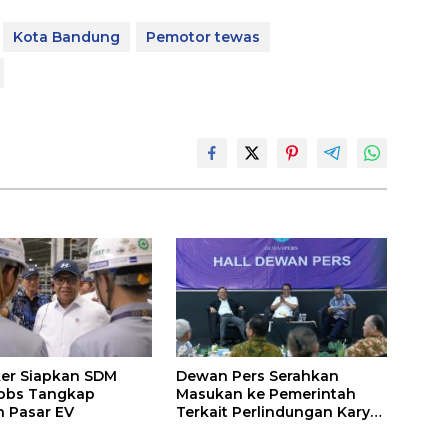
Kota Bandung
Pemotor tewas
er Siapkan SDM
Dewan Pers Serahkan
Jobs Tangkap
Masukan ke Pemerintah
 Pasar EV
Terkait Perlindungan Karya
Jurnalistik dalam RUU Hak
Cipta