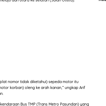
laju dari utara ke selatan (Jalan Otista).
lat nomor tidak diketahui) sepeda motor itu
otor korban) oleng ke arah kanan,” ungkap Arif
n.
ang kendaraan Bus TMP (Trans Metro Pasundan) yang