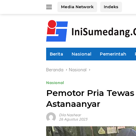
Langsung
Media Network
Indeks
ke
konten
Berita
Nasional
Pemerintah
Beranda
Nasional
Nasional
Pemotor Pria Tewas
Astanaanyar
Dila Nashear
26 Agustus 2023