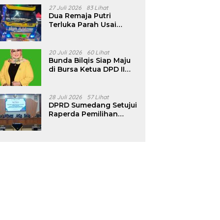
Pencalonan Diperjelas
27 Juli 2026
83 Lihat
Dua Remaja Putri
Terluka Parah Usai
Motor Bertabrakan
dengan Truk di
Tanjungsari Sumedang
20 Juli 2026
60 Lihat
Bunda Bilqis Siap Maju
di Bursa Ketua DPD II
Golkar Sumedang
28 Juli 2026
57 Lihat
DPRD Sumedang Setujui
Raperda Pemilihan
Kepala Desa Tahun
2026 Menjadi Peraturan
Daerah