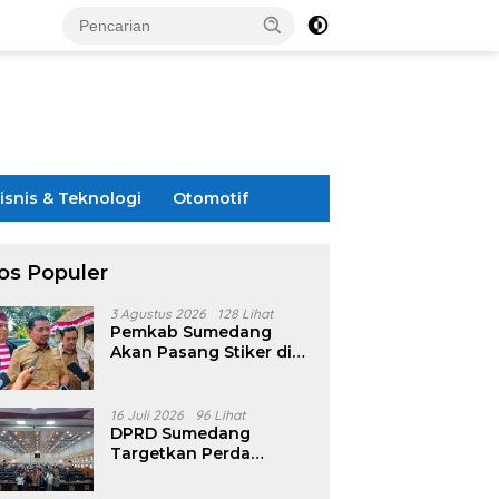
isnis & Teknologi
Otomotif
os Populer
3 Agustus 2026
128 Lihat
Pemkab Sumedang
Akan Pasang Stiker di
Rumah Penerima
Bansos
16 Juli 2026
96 Lihat
DPRD Sumedang
Targetkan Perda
Pilkades Rampung
Akhir Juli, Aturan