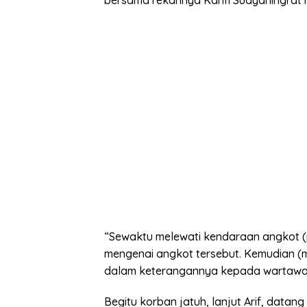
bersama rekannya Kahfi Sudyaningrat me
“Sewaktu melewati kendaraan angkot (p
mengenai angkot tersebut. Kemudian (m
dalam keterangannya kepada wartawa
Begitu korban jatuh, lanjut Arif, dat