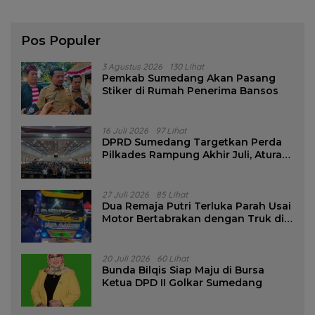
Pos Populer
3 Agustus 2026
130 Lihat
Pemkab Sumedang Akan Pasang
Stiker di Rumah Penerima Bansos
16 Juli 2026
97 Lihat
DPRD Sumedang Targetkan Perda
Pilkades Rampung Akhir Juli, Aturan
Pencalonan Diperjelas
27 Juli 2026
85 Lihat
Dua Remaja Putri Terluka Parah Usai
Motor Bertabrakan dengan Truk di
Tanjungsari Sumedang
20 Juli 2026
60 Lihat
Bunda Bilqis Siap Maju di Bursa
Ketua DPD II Golkar Sumedang