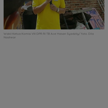
Wakil Ketua Komisi VIII DPR RI TB Ace Hasan Syadzily/ foto. Dila
Nashear