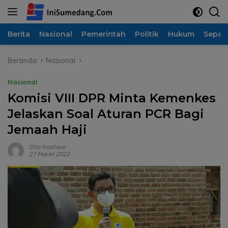
Langsung
ke
konten
Berita
Nasional
Pemerintah
Politik
Hukum
Sepak
Beranda
Nasional
Nasional
Komisi VIII DPR Minta Kemenkes
Jelaskan Soal Aturan PCR Bagi
Jemaah Haji
Dila Nashear
27 Maret 2022