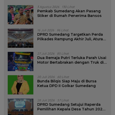
3 Agustus 2026
130 Lihat
Pemkab Sumedang Akan Pasang
Stiker di Rumah Penerima Bansos
16 Juli 2026
96 Lihat
DPRD Sumedang Targetkan Perda
Pilkades Rampung Akhir Juli, Aturan
Pencalonan Diperjelas
27 Juli 2026
85 Lihat
Dua Remaja Putri Terluka Parah Usai
Motor Bertabrakan dengan Truk di
Tanjungsari Sumedang
20 Juli 2026
60 Lihat
Bunda Bilqis Siap Maju di Bursa
Ketua DPD II Golkar Sumedang
28 Juli 2026
57 Lihat
DPRD Sumedang Setujui Raperda
Pemilihan Kepala Desa Tahun 2026
Menjadi Peraturan Daerah