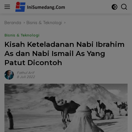
Langsung
ke
konten
Beranda
Bisnis & Teknologi
Bisnis & Teknologi
Kisah Keteladanan Nabi Ibrahim
As dan Nabi Ismail As Yang
Patut Dicontoh
Fathul Arif
8 Juli 2022