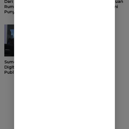
Dari Jualan Keliling ke tiap
Sumedang Siap Jadi Tuan
Rumah, Kini Kingcom ACC
Rumah Forum Ekonomi
Punya Outlet 3 Lantai
Regional
Sumedang Dorong
Digitalisasi Layanan
Publik, Bupati Paparkan
Strategi Integrasi Sistem
ke Daerah Lain