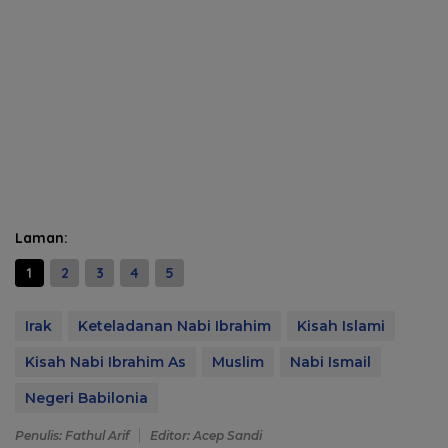
Laman:
1
2
3
4
5
Irak
Keteladanan Nabi Ibrahim
Kisah Islami
Kisah Nabi Ibrahim As
Muslim
Nabi Ismail
Negeri Babilonia
Penulis: Fathul Arif
Editor: Acep Sandi