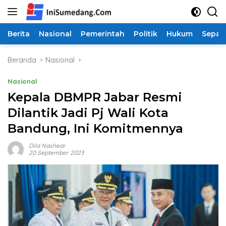
Langsung
ke
konten
Berita
Nasional
Pemerintah
Politik
Hukum
Sepak
Beranda
Nasional
Nasional
Kepala DBMPR Jabar Resmi
Dilantik Jadi Pj Wali Kota
Bandung, Ini Komitmennya
Dila Nashear
20 September 2023