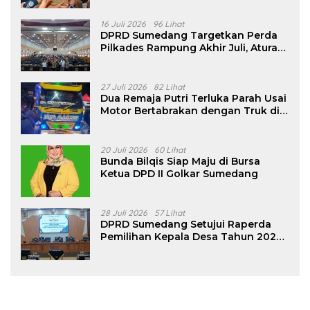
16 Juli 2026
96 Lihat
DPRD Sumedang Targetkan Perda
Pilkades Rampung Akhir Juli, Aturan
Pencalonan Diperjelas
27 Juli 2026
82 Lihat
Dua Remaja Putri Terluka Parah Usai
Motor Bertabrakan dengan Truk di
Tanjungsari Sumedang
20 Juli 2026
60 Lihat
Bunda Bilqis Siap Maju di Bursa
Ketua DPD II Golkar Sumedang
28 Juli 2026
57 Lihat
DPRD Sumedang Setujui Raperda
Pemilihan Kepala Desa Tahun 2026
Menjadi Peraturan Daerah