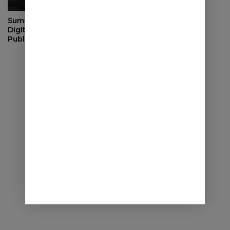
Sumedang Dorong
Digitalisasi Layanan
Publik, Bupati Paparkan
Strategi Integrasi Sistem
ke Daerah Lain