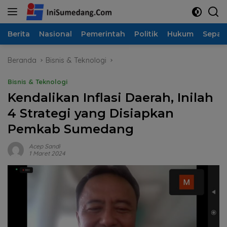
Langsung
ke
konten
Berita
Nasional
Pemerintah
Politik
Hukum
Sepak
Beranda
Bisnis & Teknologi
Bisnis & Teknologi
Kendalikan Inflasi Daerah, Inilah
4 Strategi yang Disiapkan
Pemkab Sumedang
Acep Sandi
1 Maret 2024