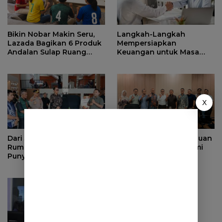
Bikin Nobar Makin Seru,
Langkah-Langkah
Lazada Bagikan 6 Produk
Mempersiapkan
Andalan Sulap Ruang
Keuangan untuk Masa
Keluarga Jadi Tribun VIP
Pensiun yang Lebih Aman
X
Dari Jualan Keliling ke tiap
Sumedang Siap Jadi Tuan
Rumah, Kini Kingcom ACC
Rumah Forum Ekonomi
Punya Outlet 3 Lantai
Regional