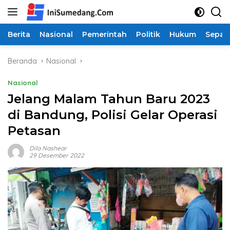
Langsung
ke
konten
Berita
Nasional
Pemerintah
Politik
Hukum
Sepak
Beranda
Nasional
Nasional
Jelang Malam Tahun Baru 2023
di Bandung, Polisi Gelar Operasi
Petasan
Dila Nashear
29 Desember 2022