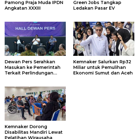
Pamong Praja Muda IPDN
Green Jobs Tangkap
Angkatan XXXIII
Ledakan Pasar EV
Dewan Pers Serahkan
Kemnaker Salurkan Rp32
Masukan ke Pemerintah
Miliar untuk Pemulihan
Terkait Perlindungan
Ekonomi Sumut dan Aceh
Karya Jurnalistik dalam
RUU Hak Cipta
Kemnaker Dorong
Disabilitas Mandiri Lewat
Pelatihan Wirausaha