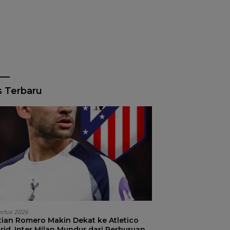
s Terbaru
ustus 2026
stian Romero Makin Dekat ke Atletico
id, Inter Milan Mundur dari Perburuan