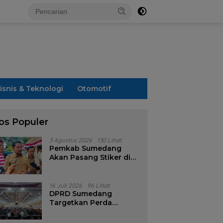
isnis & Teknologi
Otomotif
os Populer
3 Agustus 2026
130 Lihat
Pemkab Sumedang
Akan Pasang Stiker di
Rumah Penerima
Bansos
16 Juli 2026
96 Lihat
DPRD Sumedang
Targetkan Perda
Pilkades Rampung
Akhir Juli, Aturan