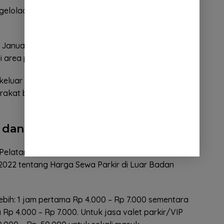
gelolaan parkir dapat meningkatkan pelayanan
11 Januari 2023. Sementara untuk sosialisasi sudah
 area parkir off street.
 keluar tempat parkir di luar badan jalan akan
rakat bisa memahami penyesuaian tarif parkir,”
 dan Peralatan Di Bandung
 Pelataran Parkir berdasarkan Keputusan Walikota
022 tentang Harga Sewa Parkir di Luar Badan
bih: 1 jam pertama Rp 4.000 – Rp 7.000 sementara
Rp 4.000 – Rp 7.000. Untuk jasa valet parkir/VIP