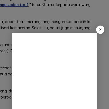
nyesuaian tarif
,” tutur Khairur kepada wartawan,
 dia, dapat turut merangsang masyarakat beralih ke
sasi kemacetan. Selain itu, hal ini juga menunjang
X
 untuk parkir di luar badan jalan (
off street
) dan
treet). Parkir di badan jalan menyumbang masalah
 mengembalikan fungsi badan jalan. Maka iklim
unya dengan penyesuaian tarif sewa parkir di luar
ibarengi dengan peningkatan layanan terhadap
n berbagai terobosan. Kedepan, akan diintegrasikan