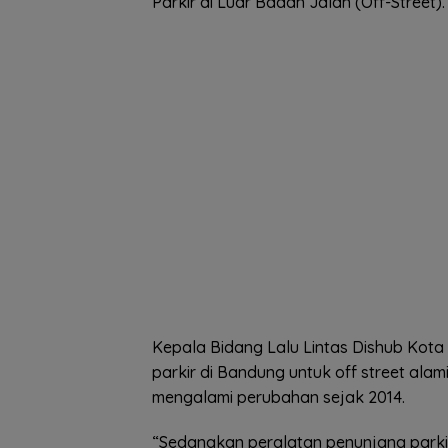
Parkir di Luar Badan Jalan (Off-Street).
Kepala Bidang Lalu Lintas Dishub Kota
parkir di Bandung untuk off street ala
mengalami perubahan sejak 2014.
“Sedangkan peralatan penunjang parkir,