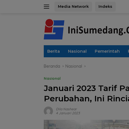
Langsung
Media Network
Indeks
ke
konten
Berita
Nasional
Pemerintah
Beranda
Nasional
Nasional
Januari 2023 Tarif P
Perubahan, Ini Rinc
Dila Nashear
4 Januari 2023