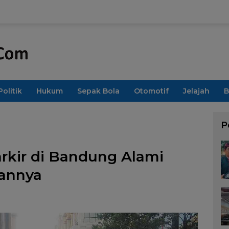
Politik
Hukum
Sepak Bola
Otomotif
Jelajah
B
P
arkir di Bandung Alami
iannya