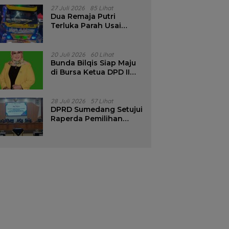
Pencalonan Diperjelas
27 Juli 2026
85 Lihat
Dua Remaja Putri
Terluka Parah Usai
Motor Bertabrakan
dengan Truk di
Tanjungsari Sumedang
20 Juli 2026
60 Lihat
Bunda Bilqis Siap Maju
di Bursa Ketua DPD II
Golkar Sumedang
28 Juli 2026
57 Lihat
DPRD Sumedang Setujui
Raperda Pemilihan
Kepala Desa Tahun
2026 Menjadi Peraturan
Daerah