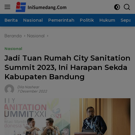
Langsung
ke
konten
Berita
Nasional
Pemerintah
Politik
Hukum
Sepak
Beranda
Nasional
Nasional
Jadi Tuan Rumah City Sanitation
Summit 2023, Ini Harapan Sekda
Kabupaten Bandung
Dila Nashear
7 Desember 2022