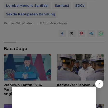
Lomba Menulis Sanitasi
Sanitasi
SDGs
Sekda Kabupaten Bandung
Penulis: Dila Nashear
Editor: Acep Sandi
Baca Juga
X
Prabowo Lantik 1.204
Kemnaker Siapkan SDM
Pamong Praja Muda IPDN
Green Jobs Tangkap
Angkatan XXXIII
Ledakan Pasar EV