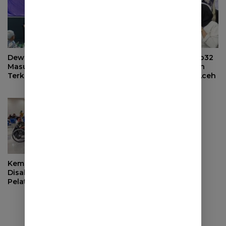
Dewan Pers Serahkan
Kemnaker Salurkan Rp32
Masukan ke Pemerintah
Miliar untuk Pemulihan
Terkait Perlindungan
Ekonomi Sumut dan Aceh
Karya Jurnalistik dalam
RUU Hak Cipta
Kemnaker Dorong
Disabilitas Mandiri Lewat
Pelatihan Wirausaha