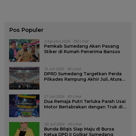
Pos Populer
3 Agustus 2026
130 Lihat
Pemkab Sumedang Akan Pasang
Stiker di Rumah Penerima Bansos
16 Juli 2026
96 Lihat
DPRD Sumedang Targetkan Perda
Pilkades Rampung Akhir Juli, Aturan
Pencalonan Diperjelas
27 Juli 2026
85 Lihat
Dua Remaja Putri Terluka Parah Usai
Motor Bertabrakan dengan Truk di
Tanjungsari Sumedang
20 Juli 2026
60 Lihat
Bunda Bilqis Siap Maju di Bursa
Ketua DPD II Golkar Sumedang