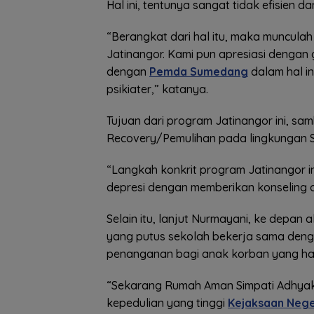
Hal ini, tentunya sangat tidak efisien d
“Berangkat dari hal itu, maka muncula
Jatinangor. Kami pun apresiasi dengan g
dengan
Pemda Sumedang
dalam hal in
psikiater,” katanya.
Tujuan dari program Jatinangor ini, sa
Recovery/Pemulihan pada lingkungan S
“Langkah konkrit program Jatinangor i
depresi dengan memberikan konseling ol
Selain itu, lanjut Nurmayani, ke depan
yang putus sekolah bekerja sama deng
penanganan bagi anak korban yang ham
“Sekarang Rumah Aman Simpati Adhyaks
kepedulian yang tinggi
Kejaksaan Neg