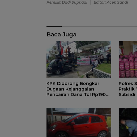
Penulis: Dadi Supriadi
Editor: Acep Sandi
Baca Juga
KPK Didorong Bongkar
Polres
Dugaan Kejanggalan
Praktik 
Pencairan Dana Tol Rp190
Subsidi
Miliar di PN Sumedang
Subsidi