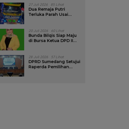
Pencalonan Diperjelas
27 Juli 2026
85 Lihat
Dua Remaja Putri
Terluka Parah Usai
Motor Bertabrakan
dengan Truk di
Tanjungsari Sumedang
20 Juli 2026
60 Lihat
Bunda Bilqis Siap Maju
di Bursa Ketua DPD II
Golkar Sumedang
28 Juli 2026
57 Lihat
DPRD Sumedang Setujui
Raperda Pemilihan
Kepala Desa Tahun
2026 Menjadi Peraturan
Daerah