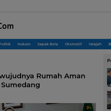
Politik
Hukum
Sepak Bola
Otomotif
Jelajah
B
P
Terwujudnya Rumah Aman
i Sumedang