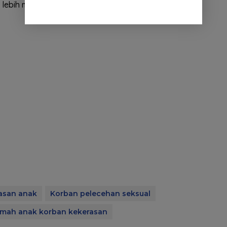
n lebih memudahkan dalam pengawasan dan
asan anak
Korban pelecehan seksual
mah anak korban kekerasan