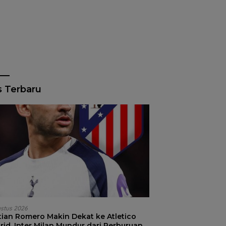
s Terbaru
ustus 2026
stian Romero Makin Dekat ke Atletico
id, Inter Milan Mundur dari Perburuan