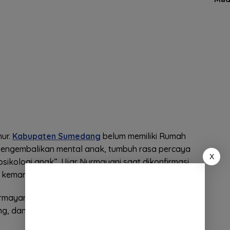
ur.
Kabupaten Sumedang
belum memiliki Rumah
 mengembalikan mental anak, tumbuh rasa percaya
X
psikologi anak”. Ujar Nurmayani saat dikonfirmasi
kemarin, di Ruang kerjanya.
rmayani, pihak
Kejaksaan Negeri Sumedang
selalu
g, dan ke Bogor.