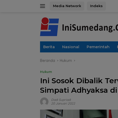
Langsung
Media Network
Indeks
ke
konten
Berita
Nasional
Pemerintah
Beranda
Hukum
Hukum
Ini Sosok Dibalik 
Simpati Adhyaksa d
Dadi Supriadi
20 Januari 2022