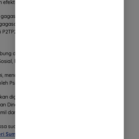
an efektif, mengingat jarak tempuh saja sudah jauh.
h gagasan dari jaksa kami, bu Dewi dengan program
agasan itu, langsung ditindak lanjuti, berkordinasi
i P2TP2A yang mempasilitasi psikologi dan
mbung dia, yaitu pemulihan terbaik bagi anak dengan
osial, lingkungan Pendidikan dan keagamaan.
ni, mendampingi anak saksi korban yang mengalami
eh Psikologi dan Psikiater,” ucapnya.
 akan digunakan untuk mempasilitasi anak korban
an Dinas Pendidikan, keagamaan, dan berikan
il dan melahirkan.
a sudah terwujud, ini merupakan bentuk
eri Sumedang
dan
Pemda Sumedang
. Dengan