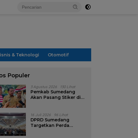
isnis & Teknologi
Otomotif
os Populer
3 Agustus 2026
130 Lihat
Pemkab Sumedang
Akan Pasang Stiker di
Rumah Penerima
Bansos
16 Juli 2026
96 Lihat
DPRD Sumedang
Targetkan Perda
Pilkades Rampung
Akhir Juli, Aturan