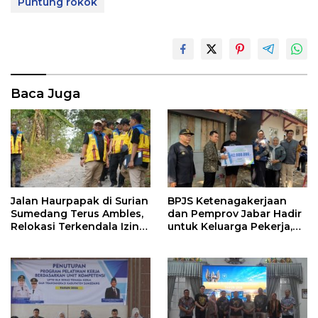
Puntung rokok
Baca Juga
Jalan Haurpapak di Surian
BPJS Ketenagakerjaan
Sumedang Terus Ambles,
dan Pemprov Jabar Hadir
Relokasi Terkendala Izin
untuk Keluarga Pekerja,
Kementerian Kehutanan
Serahkan Manfaat kepada
Ahli Waris di Sumedang