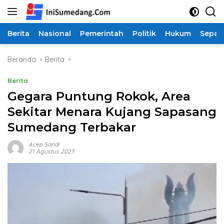
Langsung
ke
konten
Berita
Nasional
Pemerintah
Politik
Hukum
Sepak
Beranda
Berita
Berita
Gegara Puntung Rokok, Area
Sekitar Menara Kujang Sapasang
Sumedang Terbakar
Acep Sandi
21 Agustus 2023