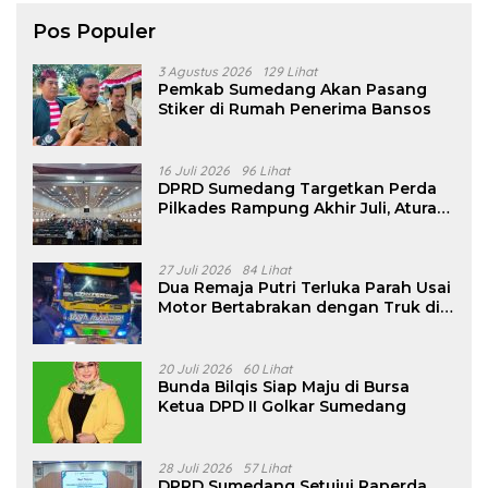
Pos Populer
3 Agustus 2026
129 Lihat
Pemkab Sumedang Akan Pasang
Stiker di Rumah Penerima Bansos
16 Juli 2026
96 Lihat
DPRD Sumedang Targetkan Perda
Pilkades Rampung Akhir Juli, Aturan
Pencalonan Diperjelas
27 Juli 2026
84 Lihat
Dua Remaja Putri Terluka Parah Usai
Motor Bertabrakan dengan Truk di
Tanjungsari Sumedang
20 Juli 2026
60 Lihat
Bunda Bilqis Siap Maju di Bursa
Ketua DPD II Golkar Sumedang
28 Juli 2026
57 Lihat
DPRD Sumedang Setujui Raperda