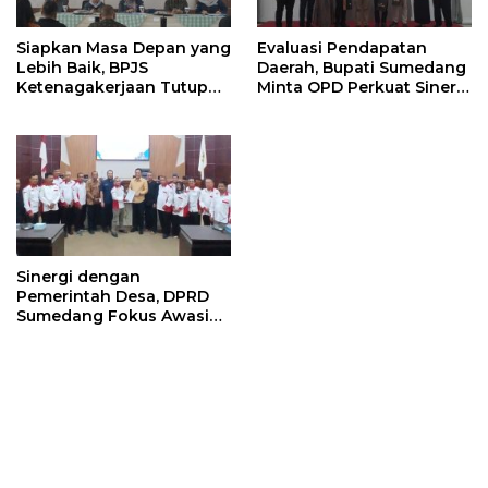
Siapkan Masa Depan yang
Evaluasi Pendapatan
Lebih Baik, BPJS
Daerah, Bupati Sumedang
Ketenagakerjaan Tutup
Minta OPD Perkuat Sinergi
Program Persiapan Kerja
dan Digitalisasi Pajak
di BLK Sumedang
Sinergi dengan
Pemerintah Desa, DPRD
Sumedang Fokus Awasi
Program Strategis
Nasional