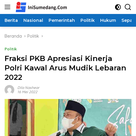
Langsung
ke
konten
Berita
Nasional
Pemerintah
Politik
Hukum
Sepak
Beranda
Politik
Politik
Fraksi PKB Apresiasi Kinerja
Polri Kawal Arus Mudik Lebaran
2022
Dila Nashear
16 Mei 2022