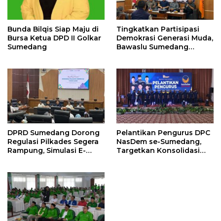
Bunda Bilqis Siap Maju di
Tingkatkan Partisipasi
Bursa Ketua DPD II Golkar
Demokrasi Generasi Muda,
Sumedang
Bawaslu Sumedang
Perkuat Kemitraan
Strategis
DPRD Sumedang Dorong
Pelantikan Pengurus DPC
Regulasi Pilkades Segera
NasDem se-Sumedang,
Rampung, Simulasi E-
Targetkan Konsolidasi
Voting Minta Dilakukan
Tuntas dan Raih Kursi
Lebih Awal
2029