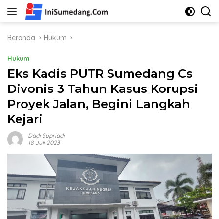
Langsung
ke
konten
Beranda
Hukum
Hukum
Eks Kadis PUTR Sumedang Cs
Divonis 3 Tahun Kasus Korupsi
Proyek Jalan, Begini Langkah
Kejari
Dadi Supriadi
18 Juli 2023