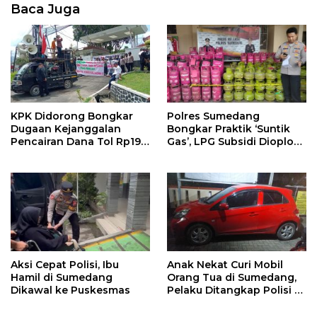
Baca Juga
KPK Didorong Bongkar
Polres Sumedang
Dugaan Kejanggalan
Bongkar Praktik ‘Suntik
Pencairan Dana Tol Rp190
Gas’, LPG Subsidi Dioplos
Miliar di PN Sumedang
Jadi Non-Subsidi
Aksi Cepat Polisi, Ibu
Anak Nekat Curi Mobil
Hamil di Sumedang
Orang Tua di Sumedang,
Dikawal ke Puskesmas
Pelaku Ditangkap Polisi di
Bandung