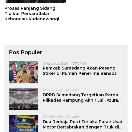
Proses Panjang Sidang
Tipikor Perkara Jalan
Keboncau-Kudangwangi
Sumedang, Begini Kata
Kuasa Hukum
Pos Populer
3 Agustus 2026
128 Lihat
Pemkab Sumedang Akan Pasang
Stiker di Rumah Penerima Bansos
16 Juli 2026
96 Lihat
DPRD Sumedang Targetkan Perda
Pilkades Rampung Akhir Juli, Aturan
Pencalonan Diperjelas
27 Juli 2026
83 Lihat
Dua Remaja Putri Terluka Parah Usai
Motor Bertabrakan dengan Truk di