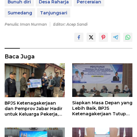
Bunuh diri
Desa Raharja
Perceraian
Sumedang
Tanjungsari
Penulis: Iman Nurman
Editor: Acep Sandi
Baca Juga
Siapkan Masa Depan yang
BPJS Ketenagakerjaan
Lebih Baik, BPJS
dan Pemprov Jabar Hadir
Ketenagakerjaan Tutup
untuk Keluarga Pekerja,
Program Persiapan Kerja
Serahkan Manfaat kepada
di BLK Sumedang
Ahli Waris di Sumedang