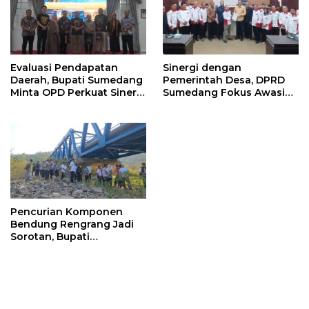
Evaluasi Pendapatan
Sinergi dengan
Daerah, Bupati Sumedang
Pemerintah Desa, DPRD
Minta OPD Perkuat Sinergi
Sumedang Fokus Awasi
dan Digitalisasi Pajak
Program Strategis
Nasional
Pencurian Komponen
Bendung Rengrang Jadi
Sorotan, Bupati
Sumedang Minta
Pengamanan Diperketat