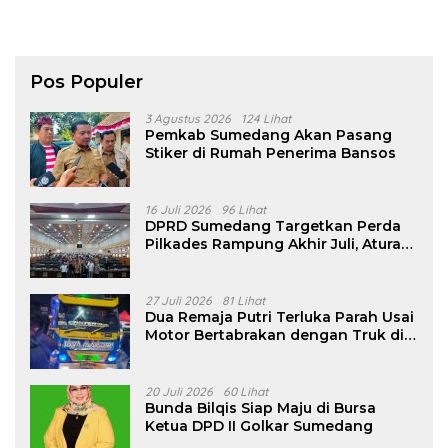
Pos Populer
3 Agustus 2026
124 Lihat
Pemkab Sumedang Akan Pasang
Stiker di Rumah Penerima Bansos
16 Juli 2026
96 Lihat
DPRD Sumedang Targetkan Perda
Pilkades Rampung Akhir Juli, Aturan
Pencalonan Diperjelas
27 Juli 2026
81 Lihat
Dua Remaja Putri Terluka Parah Usai
Motor Bertabrakan dengan Truk di
Tanjungsari Sumedang
20 Juli 2026
60 Lihat
Bunda Bilqis Siap Maju di Bursa
Ketua DPD II Golkar Sumedang