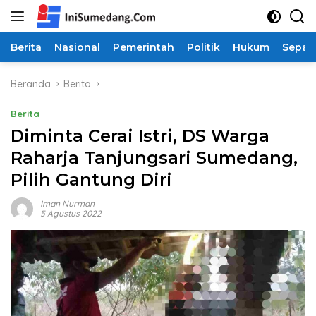
Langsung
ke
konten
Berita
Nasional
Pemerintah
Politik
Hukum
Sepak
Beranda
Berita
Berita
Diminta Cerai Istri, DS Warga
Raharja Tanjungsari Sumedang,
Pilih Gantung Diri
Iman Nurman
5 Agustus 2022