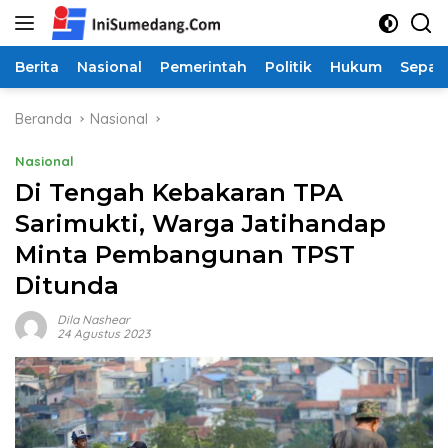
Langsung
ke
konten
Berita
Nasional
Pemerintah
Politik
Hukum
Sepak
Beranda
Nasional
Nasional
Di Tengah Kebakaran TPA
Sarimukti, Warga Jatihandap
Minta Pembangunan TPST
Ditunda
Dila Nashear
24 Agustus 2023