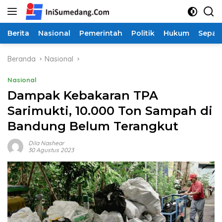
Langsung
ke
konten
Berita
Nasional
Pemerintah
Politik
Hukum
Sepak
Beranda
Nasional
Nasional
Dampak Kebakaran TPA
Sarimukti, 10.000 Ton Sampah di
Bandung Belum Terangkut
Dila Nashear
30 Agustus 2023