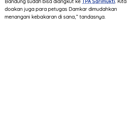
Bandung sudah bisa diangkut ke
TPA Sarimukti
. Kita
doakan juga para petugas Damkar dimudahkan
menangani kebakaran di sana,” tandasnya.