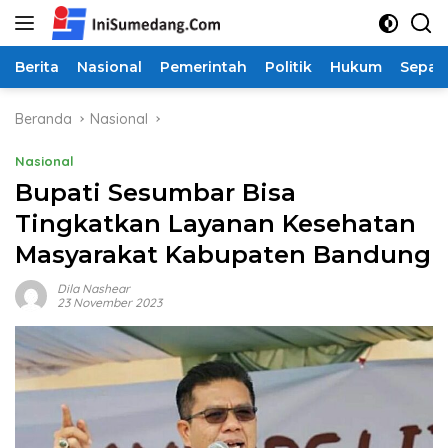
Langsung
ke
konten
Berita
Nasional
Pemerintah
Politik
Hukum
Sepak
Beranda
Nasional
Nasional
Bupati Sesumbar Bisa
Tingkatkan Layanan Kesehatan
Masyarakat Kabupaten Bandung
Dila Nashear
23 November 2023