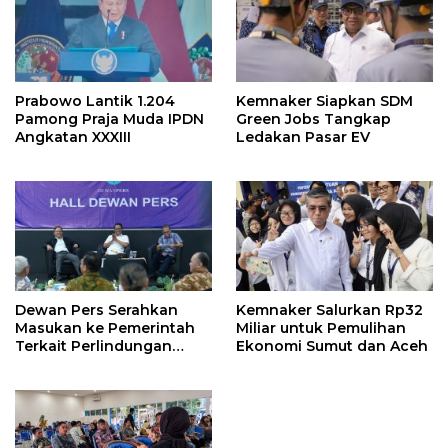
Prabowo Lantik 1.204
Kemnaker Siapkan SDM
Pamong Praja Muda IPDN
Green Jobs Tangkap
Angkatan XXXIII
Ledakan Pasar EV
Dewan Pers Serahkan
Kemnaker Salurkan Rp32
Masukan ke Pemerintah
Miliar untuk Pemulihan
Terkait Perlindungan
Ekonomi Sumut dan Aceh
Karya Jurnalistik dalam
RUU Hak Cipta