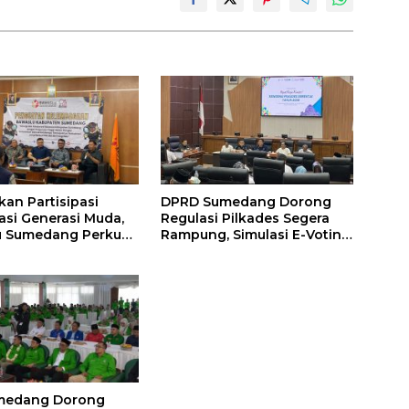
kan Partisipasi
DPRD Sumedang Dorong
si Generasi Muda,
Regulasi Pilkades Segera
u Sumedang Perkuat
Rampung, Simulasi E-Voting
an Strategis
Minta Dilakukan Lebih Awal
medang Dorong