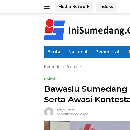
Langsung
Media Network
Indeks
ke
konten
Berita
Nasional
Pemerintah
Beranda
Politik
Politik
Bawaslu Sumedang A
Serta Awasi Kontest
Acep Sandi
14 September 2022