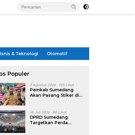
isnis & Teknologi
Otomotif
os Populer
3 Agustus 2026
125 Lihat
Pemkab Sumedang
Akan Pasang Stiker di
Rumah Penerima
Bansos
16 Juli 2026
96 Lihat
DPRD Sumedang
Targetkan Perda
Pilkades Rampung
Akhir Juli, Aturan