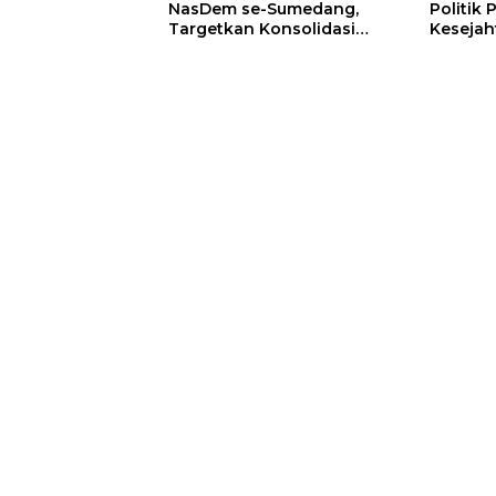
NasDem se-Sumedang,
Politik 
Targetkan Konsolidasi
Kesejah
Tuntas dan Raih Kursi 2029