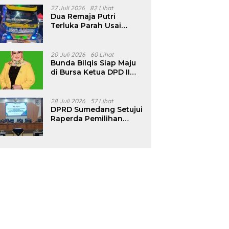
Pencalonan Diperjelas
27 Juli 2026
82 Lihat
Dua Remaja Putri
Terluka Parah Usai
Motor Bertabrakan
dengan Truk di
Tanjungsari Sumedang
20 Juli 2026
60 Lihat
Bunda Bilqis Siap Maju
di Bursa Ketua DPD II
Golkar Sumedang
28 Juli 2026
57 Lihat
DPRD Sumedang Setujui
Raperda Pemilihan
Kepala Desa Tahun
2026 Menjadi Peraturan
Daerah