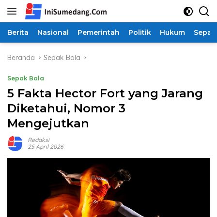
Langsung
ke
konten
Berita
Nasional
Pemerintah
Politik
Hukum
Sepak
Beranda
Sepak Bola
Sepak Bola
5 Fakta Hector Fort yang Jarang
Diketahui, Nomor 3
Mengejutkan
Redaksi
25 April 2026