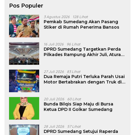
Pos Populer
3 Agustus 2026
128 Lihat
Pemkab Sumedang Akan Pasang
Stiker di Rumah Penerima Bansos
16 Juli 2026
96 Lihat
DPRD Sumedang Targetkan Perda
Pilkades Rampung Akhir Juli, Aturan
Pencalonan Diperjelas
27 Juli 2026
83 Lihat
Dua Remaja Putri Terluka Parah Usai
Motor Bertabrakan dengan Truk di
Tanjungsari Sumedang
20 Juli 2026
60 Lihat
Bunda Bilqis Siap Maju di Bursa
Ketua DPD II Golkar Sumedang
28 Juli 2026
57 Lihat
DPRD Sumedang Setujui Raperda