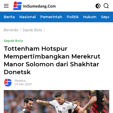
Langsung
ke
konten
Berita
Nasional
Pemerintah
Politik
Hukum
Sepak
Beranda
Sepak Bola
Sepak Bola
Tottenham Hotspur
Mempertimbangkan Merekrut
Manor Solomon dari Shakhtar
Donetsk
Redaksi
29 Mei 2023