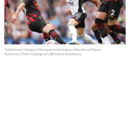
Tottenham Hotspur Mempertimbangkan Merekrut Manor
Solomon/(foto:instagram/@manorsolomon)