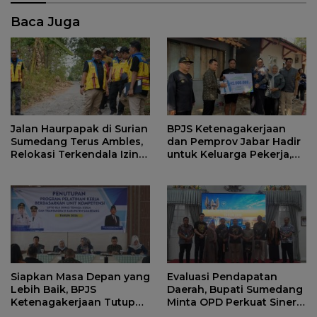
Baca Juga
Jalan Haurpapak di Surian
BPJS Ketenagakerjaan
Sumedang Terus Ambles,
dan Pemprov Jabar Hadir
Relokasi Terkendala Izin
untuk Keluarga Pekerja,
Kementerian Kehutanan
Serahkan Manfaat kepada
Ahli Waris di Sumedang
Siapkan Masa Depan yang
Evaluasi Pendapatan
Lebih Baik, BPJS
Daerah, Bupati Sumedang
Ketenagakerjaan Tutup
Minta OPD Perkuat Sinergi
Program Persiapan Kerja
dan Digitalisasi Pajak