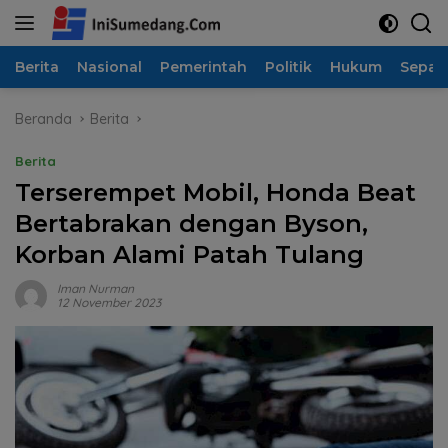
Langsung
ke
konten
Berita
Nasional
Pemerintah
Politik
Hukum
Sepak
Beranda
Berita
Berita
Terserempet Mobil, Honda Beat
Bertabrakan dengan Byson,
Korban Alami Patah Tulang
Iman Nurman
12 November 2023