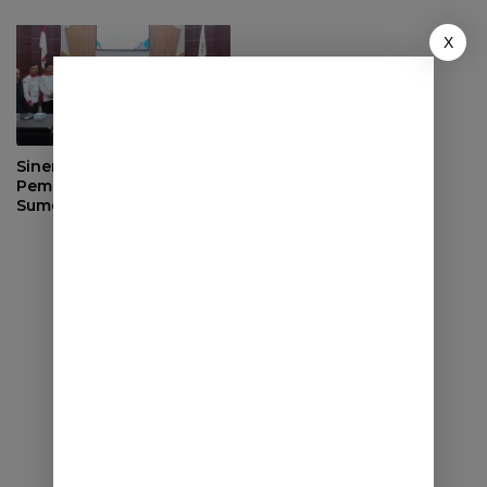
di BLK Sumedang
X
Sinergi dengan
Pemerintah Desa, DPRD
Sumedang Fokus Awasi
Program Strategis
Nasional