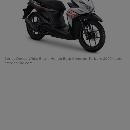
Series Dance White Black: Honda Beat Generasi Terbaru 2020/ poto
astrahonda.com