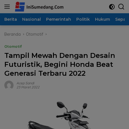
Langsung
ke
konten
Berita
Nasional
Pemerintah
Politik
Hukum
Sepak
Beranda
Otomotif
Otomotif
Tampil Mewah Dengan Desain
Futuristik, Begini Honda Beat
Generasi Terbaru 2022
Acep Sandi
23 Maret 2022