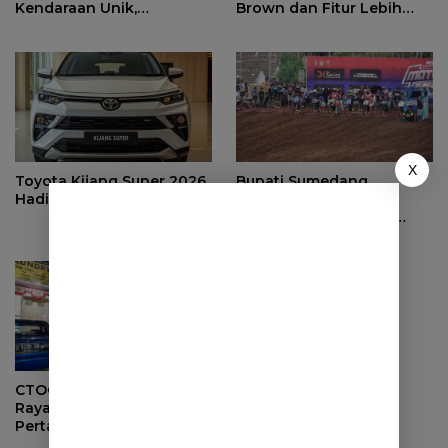
Kendaraan Unik,
Brown dan Fitur Lebih
Komunitas Otomotif
Praktis
Lintas Daerah Berkumpul
X
Toyota Kijang Super 2026
Bupati Sumedang
Hadir Lebih Modern
Resmikan West Java
Championship Motor
Cross Grasstrack Kejurda
2025
CTOC Subreg Sumedang
Rayakan Ulang Tahun
Pertama dengan Kopdar
Solid