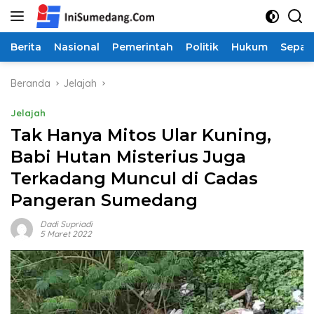
Langsung
ke
konten
Berita
Nasional
Pemerintah
Politik
Hukum
Sepak
Beranda
Jelajah
Jelajah
Tak Hanya Mitos Ular Kuning,
Babi Hutan Misterius Juga
Terkadang Muncul di Cadas
Pangeran Sumedang
Dadi Supriadi
5 Maret 2022