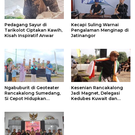
Pedagang Sayur di
Kecapi Suling Warnai
Tarikolot Ciptakan Kawih,
Pengalaman Menginap di
Kisah Inspiratif Anwar
Jatinangor
Ngabuburit di Geoteater
Kesenian Rancakalong
Rancakalong Sumedang,
Jadi Magnet, Delegasi
Si Cepot Hidupkan
Kedubes Kuwait dan
Nuansa Budaya dan
Investor Terpukau di
Dakwah
Sumedang