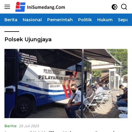
Langsung
ke
konten
Berita
Nasional
Pemerintah
Politik
Hukum
Sepak
Polsek Ujungjaya
Berita
25 Juli 2023