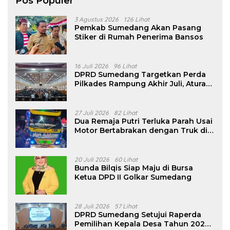
Pos Populer
3 Agustus 2026
126 Lihat
Pemkab Sumedang Akan Pasang
Stiker di Rumah Penerima Bansos
16 Juli 2026
96 Lihat
DPRD Sumedang Targetkan Perda
Pilkades Rampung Akhir Juli, Aturan
Pencalonan Diperjelas
27 Juli 2026
82 Lihat
Dua Remaja Putri Terluka Parah Usai
Motor Bertabrakan dengan Truk di
Tanjungsari Sumedang
20 Juli 2026
60 Lihat
Bunda Bilqis Siap Maju di Bursa
Ketua DPD II Golkar Sumedang
28 Juli 2026
57 Lihat
DPRD Sumedang Setujui Raperda
Pemilihan Kepala Desa Tahun 2026