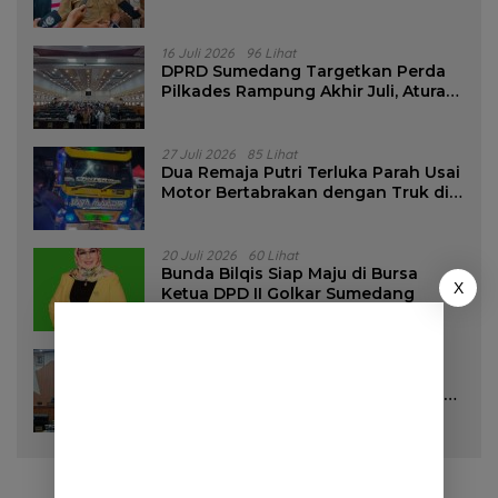
16 Juli 2026
96 Lihat
DPRD Sumedang Targetkan Perda
Pilkades Rampung Akhir Juli, Aturan
Pencalonan Diperjelas
27 Juli 2026
85 Lihat
Dua Remaja Putri Terluka Parah Usai
Motor Bertabrakan dengan Truk di
Tanjungsari Sumedang
20 Juli 2026
60 Lihat
Bunda Bilqis Siap Maju di Bursa
X
Ketua DPD II Golkar Sumedang
28 Juli 2026
57 Lihat
DPRD Sumedang Setujui Raperda
Pemilihan Kepala Desa Tahun 2026
Menjadi Peraturan Daerah