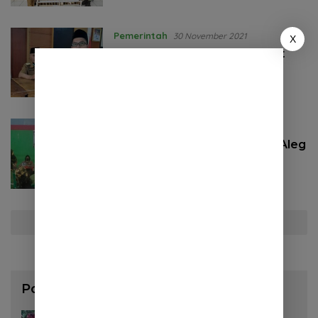
Pemerintah
30 November 2021
X
Sumringah! Guru Ngaji, Dapat
Insentif dari Pemdes Cibugel
Sumedang
Politik
1 April 2021
Jaminan Sosial Bagi Linmas, Aleg
Asep Kurnia Gandeng BPJS
Ketenagakerjaan
Selengkapnya
Pos Populer
3 Agustus 2026
130 Lihat