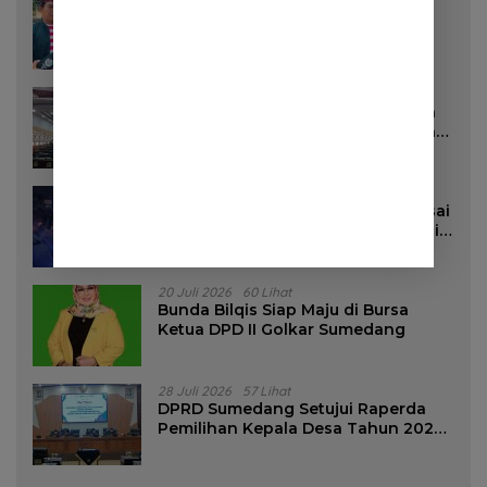
Pemkab Sumedang Akan Pasang
Stiker di Rumah Penerima Bansos
16 Juli 2026
96 Lihat
DPRD Sumedang Targetkan Perda
Pilkades Rampung Akhir Juli, Aturan
Pencalonan Diperjelas
27 Juli 2026
85 Lihat
Dua Remaja Putri Terluka Parah Usai
Motor Bertabrakan dengan Truk di
Tanjungsari Sumedang
20 Juli 2026
60 Lihat
Bunda Bilqis Siap Maju di Bursa
Ketua DPD II Golkar Sumedang
28 Juli 2026
57 Lihat
DPRD Sumedang Setujui Raperda
Pemilihan Kepala Desa Tahun 2026
Menjadi Peraturan Daerah