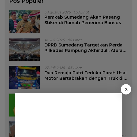
Pos Populer
3 Agustus 2026
130 Lihat
Pemkab Sumedang Akan Pasang
Stiker di Rumah Penerima Bansos
16 Juli 2026
96 Lihat
DPRD Sumedang Targetkan Perda
Pilkades Rampung Akhir Juli, Aturan
Pencalonan Diperjelas
27 Juli 2026
85 Lihat
Dua Remaja Putri Terluka Parah Usai
Motor Bertabrakan dengan Truk di
Tanjungsari Sumedang
X
20 Juli 2026
60 Lihat
Bunda Bilqis Siap Maju di Bursa
Ketua DPD II Golkar Sumedang
28 Juli 2026
57 Lihat
DPRD Sumedang Setujui Raperda
Pemilihan Kepala Desa Tahun 2026