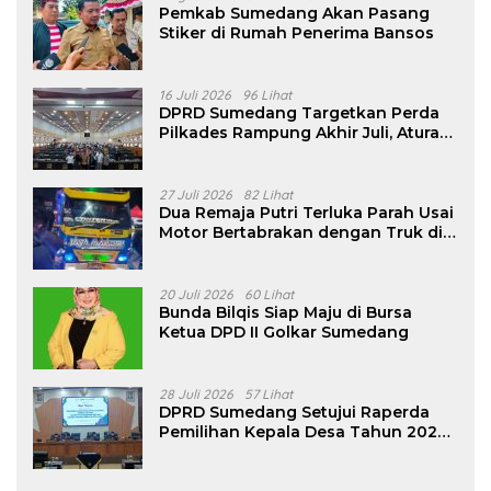
Pemkab Sumedang Akan Pasang
Stiker di Rumah Penerima Bansos
16 Juli 2026
96 Lihat
DPRD Sumedang Targetkan Perda
Pilkades Rampung Akhir Juli, Aturan
Pencalonan Diperjelas
27 Juli 2026
82 Lihat
Dua Remaja Putri Terluka Parah Usai
Motor Bertabrakan dengan Truk di
Tanjungsari Sumedang
20 Juli 2026
60 Lihat
Bunda Bilqis Siap Maju di Bursa
Ketua DPD II Golkar Sumedang
28 Juli 2026
57 Lihat
DPRD Sumedang Setujui Raperda
Pemilihan Kepala Desa Tahun 2026
Menjadi Peraturan Daerah