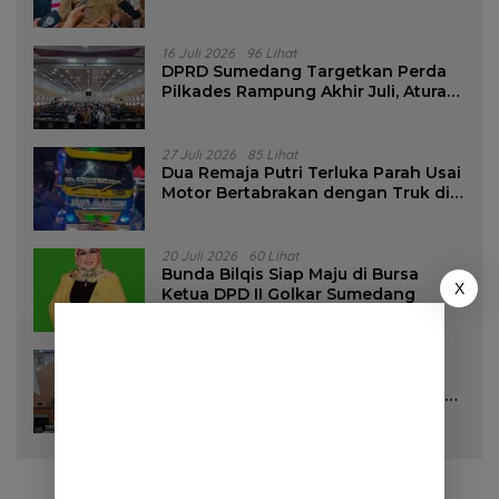
16 Juli 2026
96 Lihat
DPRD Sumedang Targetkan Perda
Pilkades Rampung Akhir Juli, Aturan
Pencalonan Diperjelas
27 Juli 2026
85 Lihat
Dua Remaja Putri Terluka Parah Usai
Motor Bertabrakan dengan Truk di
Tanjungsari Sumedang
20 Juli 2026
60 Lihat
Bunda Bilqis Siap Maju di Bursa
X
Ketua DPD II Golkar Sumedang
28 Juli 2026
57 Lihat
DPRD Sumedang Setujui Raperda
Pemilihan Kepala Desa Tahun 2026
Menjadi Peraturan Daerah