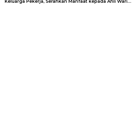
Keluarga Pekerja, Serahkan Manfaat kepada Ahli Waris
di Sumedang