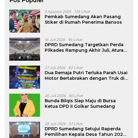
Pos Populer
3 Agustus 2026
125 Lihat
Pemkab Sumedang Akan Pasang
Stiker di Rumah Penerima Bansos
16 Juli 2026
96 Lihat
DPRD Sumedang Targetkan Perda
Pilkades Rampung Akhir Juli, Aturan
Pencalonan Diperjelas
27 Juli 2026
82 Lihat
Dua Remaja Putri Terluka Parah Usai
Motor Bertabrakan dengan Truk di
Tanjungsari Sumedang
20 Juli 2026
60 Lihat
Bunda Bilqis Siap Maju di Bursa
Ketua DPD II Golkar Sumedang
28 Juli 2026
57 Lihat
DPRD Sumedang Setujui Raperda
Pemilihan Kepala Desa Tahun 2026