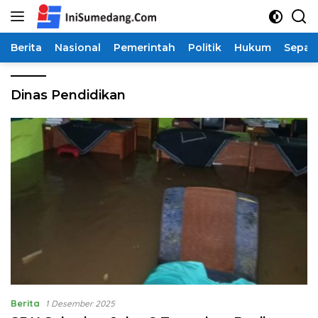
Langsung
ke
konten
Berita
Nasional
Pemerintah
Politik
Hukum
Sepak
Dinas Pendidikan
Berita
1 Desember 2025