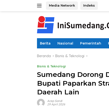
Langsung
Media Network
Indeks
ke
konten
Berita
Nasional
Pemerintah
Beranda
Bisnis & Teknologi
Bisnis & Teknologi
Sumedang Dorong Dig
Bupati Paparkan Stra
Daerah Lain
Acep Sandi
29 April 2026