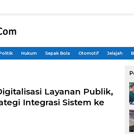
Politik
Hukum
Sepak Bola
Otomotif
Jelajah
B
P
italisasi Layanan Publik,
tegi Integrasi Sistem ke