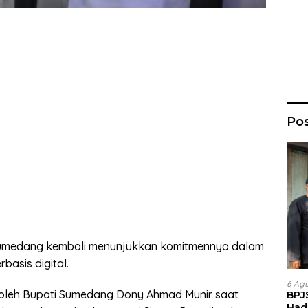
Po
umedang kembali menunjukkan komitmennya dalam
basis digital.
6 Ag
 oleh Bupati Sumedang Dony Ahmad Munir saat
BPJ
Had