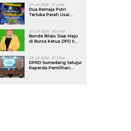
Pencalonan Diperjelas
27 Juli 2026
81 Lihat
Dua Remaja Putri
Terluka Parah Usai
Motor Bertabrakan
dengan Truk di
Tanjungsari Sumedang
20 Juli 2026
60 Lihat
Bunda Bilqis Siap Maju
di Bursa Ketua DPD II
Golkar Sumedang
28 Juli 2026
57 Lihat
DPRD Sumedang Setujui
Raperda Pemilihan
Kepala Desa Tahun
2026 Menjadi Peraturan
Daerah