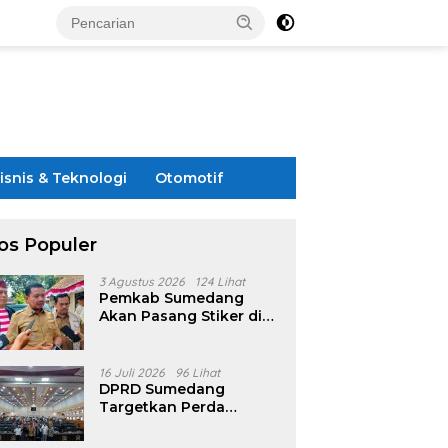
isnis & Teknologi
Otomotif
os Populer
3 Agustus 2026
124 Lihat
Pemkab Sumedang
Akan Pasang Stiker di
Rumah Penerima
Bansos
16 Juli 2026
96 Lihat
DPRD Sumedang
Targetkan Perda
Pilkades Rampung
Akhir Juli, Aturan