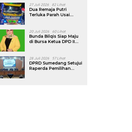
Pencalonan Diperjelas
27 Juli 2026
82 Lihat
Dua Remaja Putri
Terluka Parah Usai
Motor Bertabrakan
dengan Truk di
Tanjungsari Sumedang
20 Juli 2026
60 Lihat
Bunda Bilqis Siap Maju
di Bursa Ketua DPD II
Golkar Sumedang
28 Juli 2026
57 Lihat
DPRD Sumedang Setujui
Raperda Pemilihan
Kepala Desa Tahun
2026 Menjadi Peraturan
Daerah