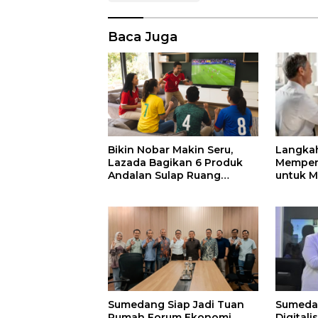
Baca Juga
Bikin Nobar Makin Seru,
Langka
Lazada Bagikan 6 Produk
Memper
Andalan Sulap Ruang
untuk M
Keluarga Jadi Tribun VIP
Lebih 
Sumedang Siap Jadi Tuan
Sumeda
Rumah Forum Ekonomi
Digitali