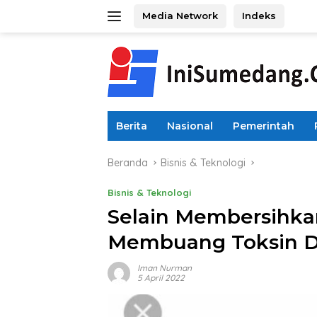
Langsung
Media Network
Indeks
ke
konten
Berita
Nasional
Pemerintah
Beranda
Bisnis & Teknologi
Bisnis & Teknologi
Selain Membersihkan
Membuang Toksin 
Iman Nurman
5 April 2022