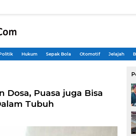
Politik
Hukum
Sepak Bola
Otomotif
Jelajah
B
P
 Dosa, Puasa juga Bisa
Dalam Tubuh