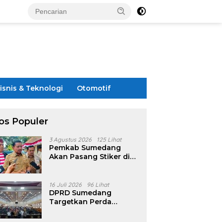
isnis & Teknologi
Otomotif
os Populer
3 Agustus 2026
125 Lihat
Pemkab Sumedang
Akan Pasang Stiker di
Rumah Penerima
Bansos
16 Juli 2026
96 Lihat
DPRD Sumedang
Targetkan Perda
Pilkades Rampung
Akhir Juli, Aturan