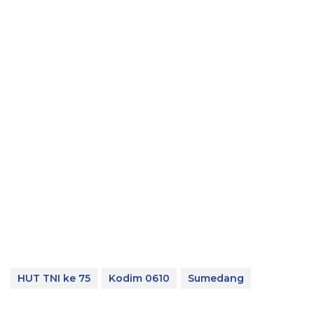
HUT TNI ke 75
Kodim 0610
Sumedang