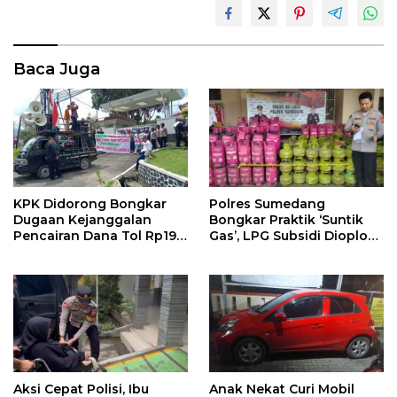
Baca Juga
KPK Didorong Bongkar
Polres Sumedang
Dugaan Kejanggalan
Bongkar Praktik ‘Suntik
Pencairan Dana Tol Rp190
Gas’, LPG Subsidi Dioplos
Miliar di PN Sumedang
Jadi Non-Subsidi
Aksi Cepat Polisi, Ibu
Anak Nekat Curi Mobil