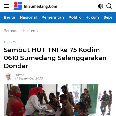
Langsung
ke
konten
Berita
Nasional
Pemerintah
Politik
Hukum
Sepak
Beranda
Hukum
Hukum
Sambut HUT TNI ke 75 Kodim
0610 Sumedang Selenggarakan
Dondar
Admin
17 September 2020