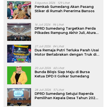
3 Agustus 2026
129 Lihat
Pemkab Sumedang Akan Pasang
Stiker di Rumah Penerima Bansos
16 Juli 2026
96 Lihat
DPRD Sumedang Targetkan Perda
Pilkades Rampung Akhir Juli, Aturan
Pencalonan Diperjelas
27 Juli 2026
84 Lihat
Dua Remaja Putri Terluka Parah Usai
Motor Bertabrakan dengan Truk di
Tanjungsari Sumedang
20 Juli 2026
60 Lihat
Bunda Bilqis Siap Maju di Bursa
Ketua DPD II Golkar Sumedang
28 Juli 2026
57 Lihat
DPRD Sumedang Setujui Raperda
Pemilihan Kepala Desa Tahun 2026
Menjadi Peraturan Daerah