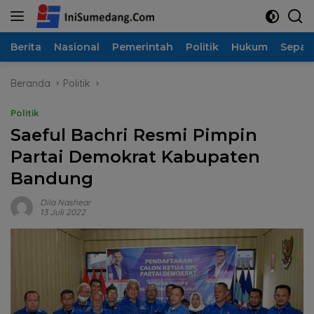
Langsung
ke
konten
Berita
Nasional
Pemerintah
Politik
Hukum
Sepak
Beranda
Politik
Politik
Saeful Bachri Resmi Pimpin
Partai Demokrat Kabupaten
Bandung
Dila Nashear
13 Juli 2022