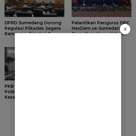
DPRD Sumedang Dorong
Pelantikan Pengurus DPC
Regulasi Pilkades Segera
NasDem se-Sumedang,
X
Rampung, Simulasi E-
Targetkan Konsolidasi
Voting Minta Dilakukan
Tuntas dan Raih Kursi
Lebih Awal
2029
PKB Sumedang Dorong
Politik Pro Rakyat, Soroti
Kesejahteraan dan SDM