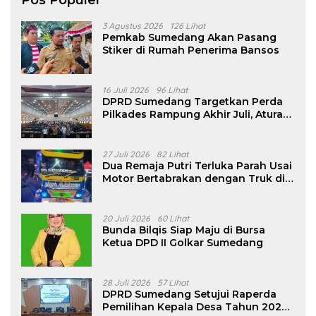
Pos Populer
3 Agustus 2026
126 Lihat
Pemkab Sumedang Akan Pasang
Stiker di Rumah Penerima Bansos
16 Juli 2026
96 Lihat
DPRD Sumedang Targetkan Perda
Pilkades Rampung Akhir Juli, Aturan
Pencalonan Diperjelas
27 Juli 2026
82 Lihat
Dua Remaja Putri Terluka Parah Usai
Motor Bertabrakan dengan Truk di
Tanjungsari Sumedang
20 Juli 2026
60 Lihat
Bunda Bilqis Siap Maju di Bursa
Ketua DPD II Golkar Sumedang
28 Juli 2026
57 Lihat
DPRD Sumedang Setujui Raperda
Pemilihan Kepala Desa Tahun 2026