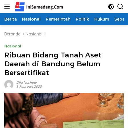
Langsung
ke
konten
Berita
Nasional
Pemerintah
Politik
Hukum
Sepak
Beranda
Nasional
Nasional
Ribuan Bidang Tanah Aset
Daerah di Bandung Belum
Bersertifikat
Dila Nashear
8 Februari 2023