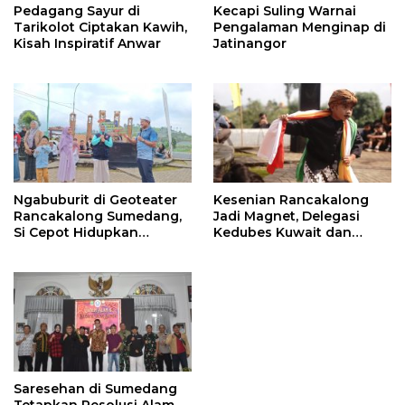
Pedagang Sayur di
Kecapi Suling Warnai
Tarikolot Ciptakan Kawih,
Pengalaman Menginap di
Kisah Inspiratif Anwar
Jatinangor
Ngabuburit di Geoteater
Kesenian Rancakalong
Rancakalong Sumedang,
Jadi Magnet, Delegasi
Si Cepot Hidupkan
Kedubes Kuwait dan
Nuansa Budaya dan
Investor Terpukau di
Dakwah
Sumedang
Saresehan di Sumedang