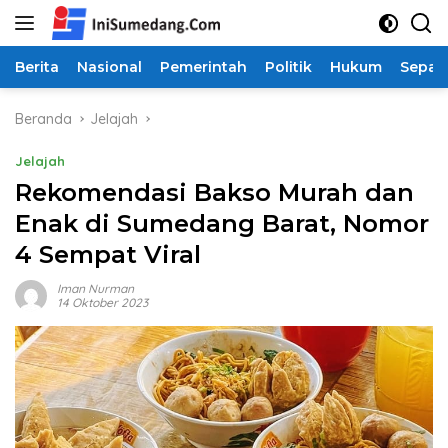
Langsung
ke
konten
Berita
Nasional
Pemerintah
Politik
Hukum
Sepak
Beranda
Jelajah
Jelajah
Rekomendasi Bakso Murah dan
Enak di Sumedang Barat, Nomor
4 Sempat Viral
Iman Nurman
14 Oktober 2023