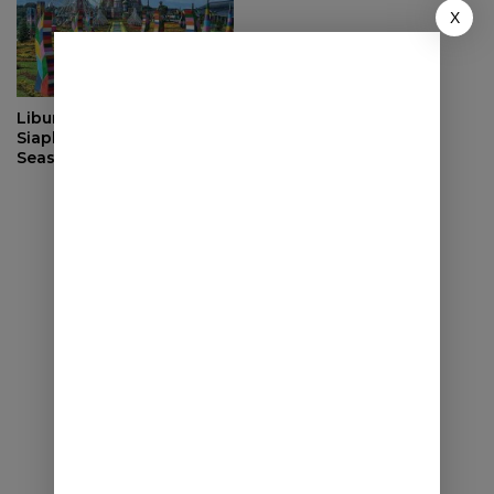
X
Libur Lebaran, Janspark
Siapkan Event High
Season “Lebaran Happy
Liburan Ready”