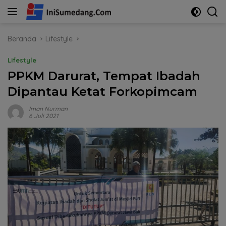
Langsung
ke
konten
Beranda
Lifestyle
Lifestyle
PPKM Darurat, Tempat Ibadah
Dipantau Ketat Forkopimcam
Iman Nurman
6 Juli 2021