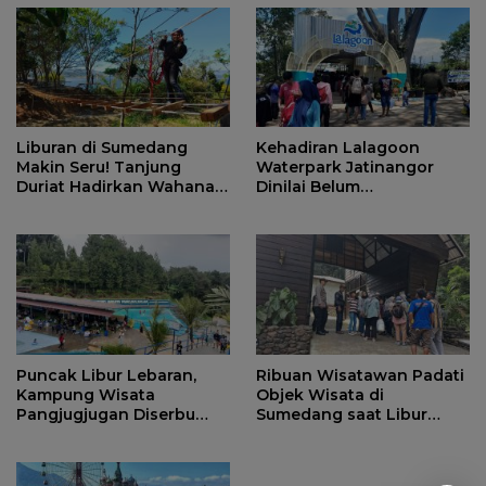
Liburan di Sumedang
Kehadiran Lalagoon
Makin Seru! Tanjung
Waterpark Jatinangor
Duriat Hadirkan Wahana
Dinilai Belum
Outbound Baru dengan
Dipersiapkan Matang
Panorama Sunrise
Jatigede
Puncak Libur Lebaran,
Ribuan Wisatawan Padati
Kampung Wisata
Objek Wisata di
Pangjugjugan Diserbu
Sumedang saat Libur
3.000 Pengunjung per
Lebaran
Hari