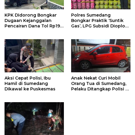
KPK Didorong Bongkar
Polres Sumedang
Dugaan Kejanggalan
Bongkar Praktik ‘Suntik
Pencairan Dana Tol Rp190
Gas’, LPG Subsidi Dioplos
Miliar di PN Sumedang
Jadi Non-Subsidi
Aksi Cepat Polisi, Ibu
Anak Nekat Curi Mobil
Hamil di Sumedang
Orang Tua di Sumedang,
Dikawal ke Puskesmas
Pelaku Ditangkap Polisi di
Bandung