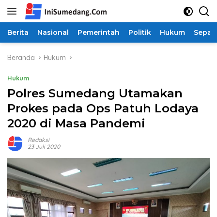
Langsung
ke
konten
Berita
Nasional
Pemerintah
Politik
Hukum
Sepak
Beranda
Hukum
Hukum
Polres Sumedang Utamakan
Prokes pada Ops Patuh Lodaya
2020 di Masa Pandemi
Redaksi
23 Juli 2020