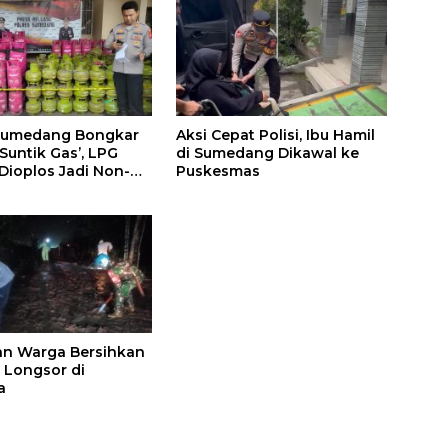
 Sumedang Bongkar
Aksi Cepat Polisi, Ibu Hamil
‘Suntik Gas’, LPG
di Sumedang Dikawal ke
 Dioplos Jadi Non-
Puskesmas
dan Warga Bersihkan
l Longsor di
a