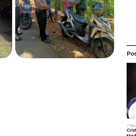
Po
7 Ag
Cri
Madr