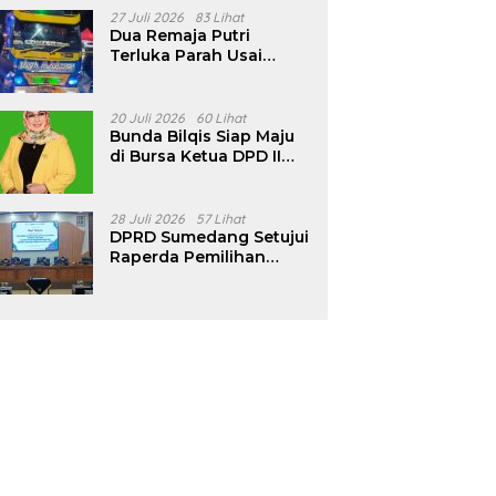
Pencalonan Diperjelas
27 Juli 2026
83 Lihat
Dua Remaja Putri
Terluka Parah Usai
Motor Bertabrakan
dengan Truk di
Tanjungsari Sumedang
20 Juli 2026
60 Lihat
Bunda Bilqis Siap Maju
di Bursa Ketua DPD II
Golkar Sumedang
28 Juli 2026
57 Lihat
DPRD Sumedang Setujui
Raperda Pemilihan
Kepala Desa Tahun
2026 Menjadi Peraturan
Daerah