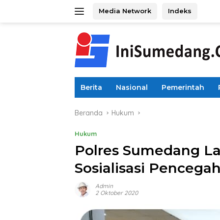
Langsung
Media Network
Indeks
ke
konten
Berita
Nasional
Pemerintah
Beranda
Hukum
Hukum
Polres Sumedang Lak
Sosialisasi Pencega
Admin
2 Oktober 2020