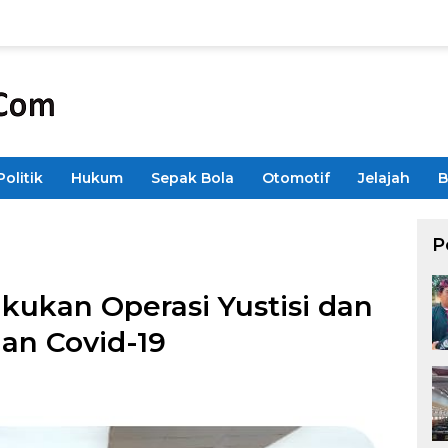
Politik
Hukum
Sepak Bola
Otomotif
Jelajah
B
P
ukan Operasi Yustisi dan
han Covid-19