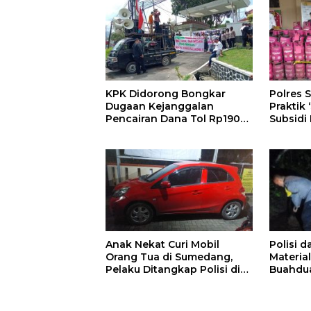
KPK Didorong Bongkar
Polres
Dugaan Kejanggalan
Praktik 
Pencairan Dana Tol Rp190
Subsidi
Miliar di PN Sumedang
Subsidi
Anak Nekat Curi Mobil
Polisi 
Orang Tua di Sumedang,
Materia
Pelaku Ditangkap Polisi di
Buahdu
Bandung