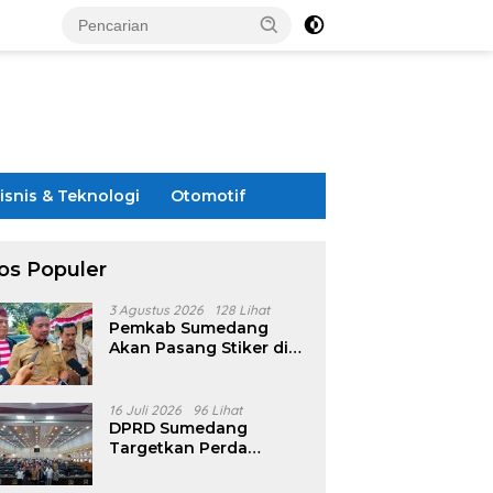
isnis & Teknologi
Otomotif
os Populer
3 Agustus 2026
128 Lihat
Pemkab Sumedang
Akan Pasang Stiker di
Rumah Penerima
Bansos
16 Juli 2026
96 Lihat
DPRD Sumedang
Targetkan Perda
Pilkades Rampung
Akhir Juli, Aturan