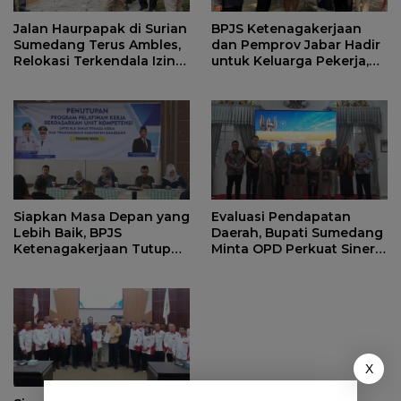
Jalan Haurpapak di Surian
BPJS Ketenagakerjaan
Sumedang Terus Ambles,
dan Pemprov Jabar Hadir
Relokasi Terkendala Izin
untuk Keluarga Pekerja,
Kementerian Kehutanan
Serahkan Manfaat kepada
Ahli Waris di Sumedang
Siapkan Masa Depan yang
Evaluasi Pendapatan
Lebih Baik, BPJS
Daerah, Bupati Sumedang
Ketenagakerjaan Tutup
Minta OPD Perkuat Sinergi
Program Persiapan Kerja
dan Digitalisasi Pajak
di BLK Sumedang
X