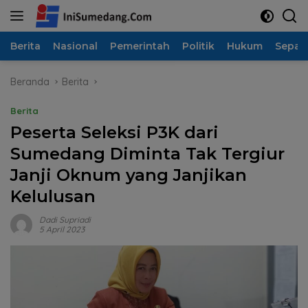
Langsung
ke
konten
Berita
Nasional
Pemerintah
Politik
Hukum
Sepak
Beranda
Berita
Berita
Peserta Seleksi P3K dari
Sumedang Diminta Tak Tergiur
Janji Oknum yang Janjikan
Kelulusan
Dadi Supriadi
5 April 2023