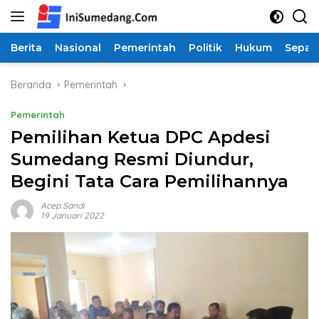
Langsung
ke
konten
Berita
Nasional
Pemerintah
Politik
Hukum
Sepak
Beranda
Pemerintah
Pemerintah
Pemilihan Ketua DPC Apdesi
Sumedang Resmi Diundur,
Begini Tata Cara Pemilihannya
Acep Sandi
19 Januari 2022