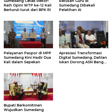
Sumedang Cetak Rekor!
Ratusan Guru di
Raih Opini WTP ke-12 Kali
Sumedang Dibekali
Berturut-turut dari BPK RI
Pelatihan AI
Pelayanan Paspor di MPP
Apresiasi Transformasi
Sumedang Kini Hadir Dua
Digital Sumedang, Dahlan
Kali dalam Sepekan
Iskan Dorong ASN Bangun
Birokrasi Cepat dan
Transparan
Bupati Berkomitmen
Wujudkan Sumedang