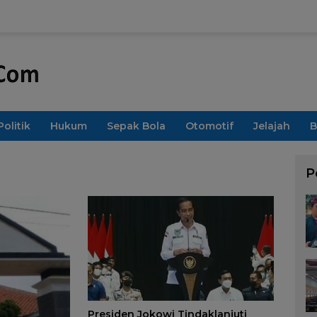
Politik
Hukum
Sepak Bola
Otomotif
Jelajah
B
P
Presiden Jokowi Tindaklanjuti