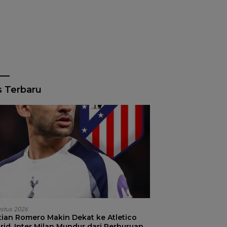
s Terbaru
ustus 2026
stian Romero Makin Dekat ke Atletico
id, Inter Milan Mundur dari Perburuan