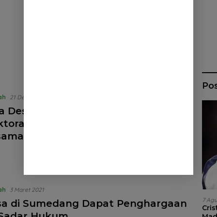
Po
ah
21 Desember 2021
a Desa di Sumedang Desak
ktorat Segera Cabut Perjanjian
sama dengan LSM
ah
3 Maret 2021
7 Ag
sa di Sumedang Dapat Penghargaan
Cri
Sadar Hukum
Madr