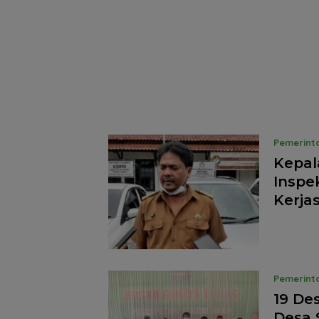
Pemerint
Kepal
Inspe
Kerja
Pemerint
19 De
Desa 