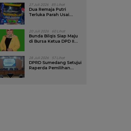
Pencalonan Diperjelas
27 Juli 2026
85 Lihat
Dua Remaja Putri
Terluka Parah Usai
Motor Bertabrakan
dengan Truk di
Tanjungsari Sumedang
20 Juli 2026
60 Lihat
Bunda Bilqis Siap Maju
di Bursa Ketua DPD II
Golkar Sumedang
28 Juli 2026
57 Lihat
DPRD Sumedang Setujui
Raperda Pemilihan
Kepala Desa Tahun
2026 Menjadi Peraturan
Daerah