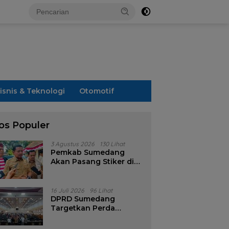
isnis & Teknologi
Otomotif
os Populer
3 Agustus 2026
130 Lihat
Pemkab Sumedang
Akan Pasang Stiker di
Rumah Penerima
Bansos
16 Juli 2026
96 Lihat
DPRD Sumedang
Targetkan Perda
Pilkades Rampung
Akhir Juli, Aturan