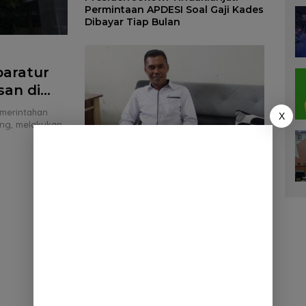
Permintaan APDESI Soal Gaji Kades
Dibayar Tiap Bulan
aratur
an di
emerintahan
X
ng, melakukan
Apdesi Periode Mendatang
Diharap Lebih Peran Aktif
Jembatani Aspirasi Desa