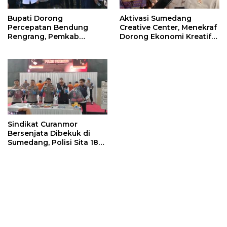
Bupati Dorong
Aktivasi Sumedang
Percepatan Bendung
Creative Center, Menekraf
Rengrang, Pemkab
Dorong Ekonomi Kreatif
Siapkan Langkah
Sumedang Naik Kelas
Sementara untuk Bantu
Lewat Digitalisasi
Petani
Sindikat Curanmor
Bersenjata Dibekuk di
Sumedang, Polisi Sita 18
Motor Curian