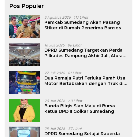
Pos Populer
3 Agustus 2026
117 Lihat
Pemkab Sumedang Akan Pasang
Stiker di Rumah Penerima Bansos
16 Juli 2026
96 Lihat
DPRD Sumedang Targetkan Perda
Pilkades Rampung Akhir Juli, Aturan
Pencalonan Diperjelas
27 Juli 2026
81 Lihat
Dua Remaja Putri Terluka Parah Usai
Motor Bertabrakan dengan Truk di
Tanjungsari Sumedang
20 Juli 2026
60 Lihat
Bunda Bilqis Siap Maju di Bursa
Ketua DPD II Golkar Sumedang
28 Juli 2026
57 Lihat
DPRD Sumedang Setujui Raperda