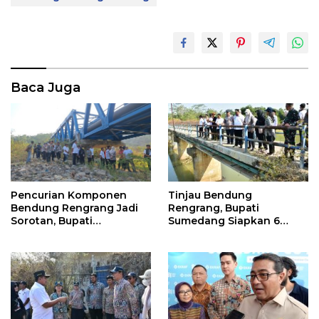
Baca Juga
Tinjau Bendung
Pencurian Komponen
Rengrang, Bupati
Bendung Rengrang Jadi
Sumedang Siapkan 6
Sorotan, Bupati
Langkah Air Segera
Sumedang Minta
Mengalir ke Sawah
Pengamanan Diperketat