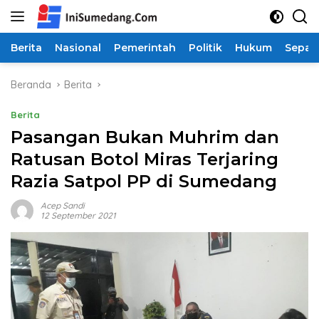
Langsung
ke
konten
Berita
Nasional
Pemerintah
Politik
Hukum
Sepak
Beranda
Berita
Berita
Pasangan Bukan Muhrim dan
Ratusan Botol Miras Terjaring
Razia Satpol PP di Sumedang
Acep Sandi
12 September 2021