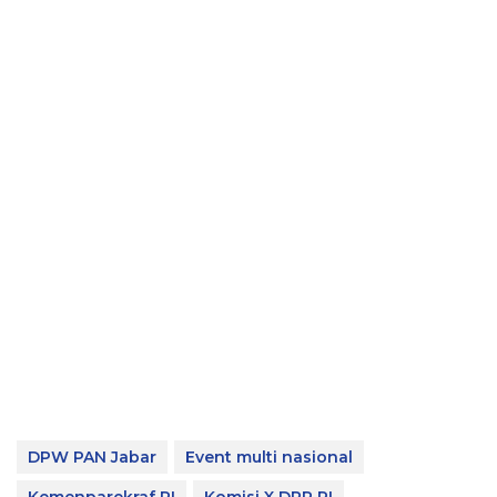
DPW PAN Jabar
Event multi nasional
Kemenparekraf RI
Komisi X DPR RI