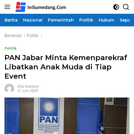
Langsung
ke
konten
Berita
Nasional
Pemerintah
Politik
Hukum
Sepak
Beranda
Politik
Politik
PAN Jabar Minta Kemenparekraf
Libatkan Anak Muda di Tiap
Event
Dila Nashear
12 Juni 2023