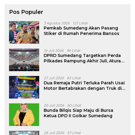
Pos Populer
3 Agustus 2026
127 Lihat
Pemkab Sumedang Akan Pasang
Stiker di Rumah Penerima Bansos
16 Juli 2026
96 Lihat
DPRD Sumedang Targetkan Perda
Pilkades Rampung Akhir Juli, Aturan
Pencalonan Diperjelas
27 Juli 2026
82 Lihat
Dua Remaja Putri Terluka Parah Usai
Motor Bertabrakan dengan Truk di
Tanjungsari Sumedang
20 Juli 2026
60 Lihat
Bunda Bilqis Siap Maju di Bursa
Ketua DPD II Golkar Sumedang
28 Juli 2026
57 Lihat