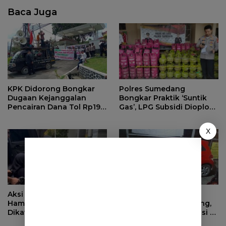
Baca Juga
KPK Didorong Bongkar
Polres Sumedang
Dugaan Kejanggalan
Bongkar Praktik ‘Suntik
Pencairan Dana Tol Rp190
Gas’, LPG Subsidi Dioplos
Miliar di PN Sumedang
Jadi Non-Subsidi
X
Aksi Cepat Polisi, Ibu
Anak Nekat Curi Mobil
Hamil di Sumedang
Orang Tua di Sumedang,
Dikawal ke Puskesmas
Pelaku Ditangkap Polisi di
Bandung