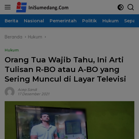
Langsung
ke
konten
Berita
Nasional
Pemerintah
Politik
Hukum
Sepak
Beranda
Hukum
Hukum
Orang Tua Wajib Tahu, Ini Arti
Tulisan R-BO atau A-BO yang
Sering Muncul di Layar Televisi
Acep Sandi
17 Desember 2021