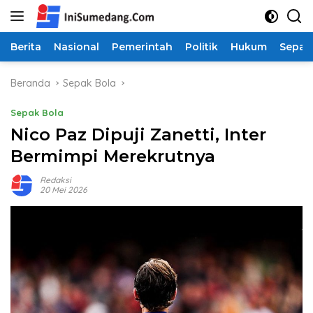
Langsung
ke
konten
Berita
Nasional
Pemerintah
Politik
Hukum
Sepak
Beranda
Sepak Bola
Sepak Bola
Nico Paz Dipuji Zanetti, Inter
Bermimpi Merekrutnya
Redaksi
20 Mei 2026