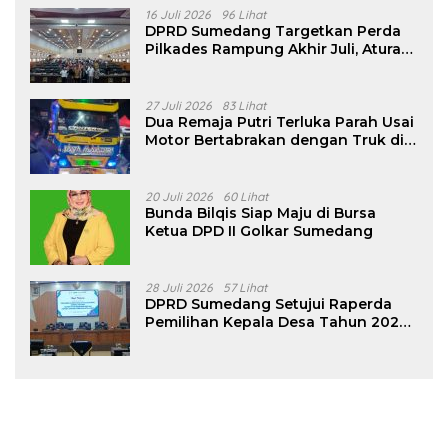
16 Juli 2026
96 Lihat
DPRD Sumedang Targetkan Perda
Pilkades Rampung Akhir Juli, Aturan
Pencalonan Diperjelas
27 Juli 2026
83 Lihat
Dua Remaja Putri Terluka Parah Usai
Motor Bertabrakan dengan Truk di
Tanjungsari Sumedang
20 Juli 2026
60 Lihat
Bunda Bilqis Siap Maju di Bursa
Ketua DPD II Golkar Sumedang
28 Juli 2026
57 Lihat
DPRD Sumedang Setujui Raperda
Pemilihan Kepala Desa Tahun 2026
Menjadi Peraturan Daerah