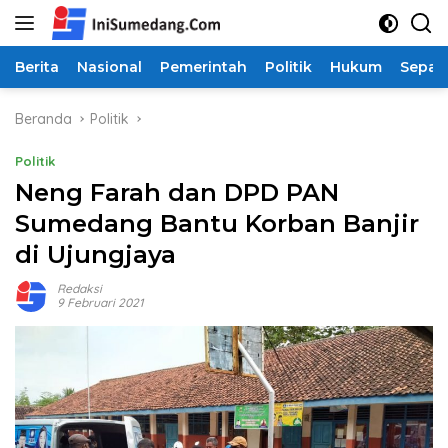
Langsung
ke
konten
Berita
Nasional
Pemerintah
Politik
Hukum
Sepak
Beranda
Politik
Politik
Neng Farah dan DPD PAN
Sumedang Bantu Korban Banjir
di Ujungjaya
Redaksi
9 Februari 2021