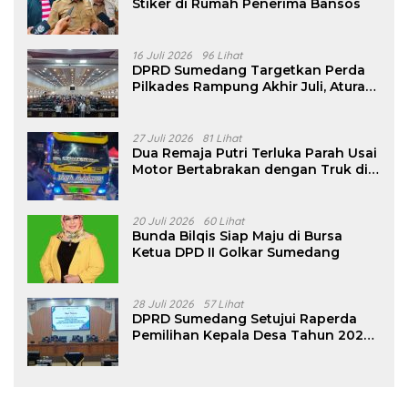
Stiker di Rumah Penerima Bansos
16 Juli 2026
96 Lihat
DPRD Sumedang Targetkan Perda
Pilkades Rampung Akhir Juli, Aturan
Pencalonan Diperjelas
27 Juli 2026
81 Lihat
Dua Remaja Putri Terluka Parah Usai
Motor Bertabrakan dengan Truk di
Tanjungsari Sumedang
20 Juli 2026
60 Lihat
Bunda Bilqis Siap Maju di Bursa
Ketua DPD II Golkar Sumedang
28 Juli 2026
57 Lihat
DPRD Sumedang Setujui Raperda
Pemilihan Kepala Desa Tahun 2026
Menjadi Peraturan Daerah